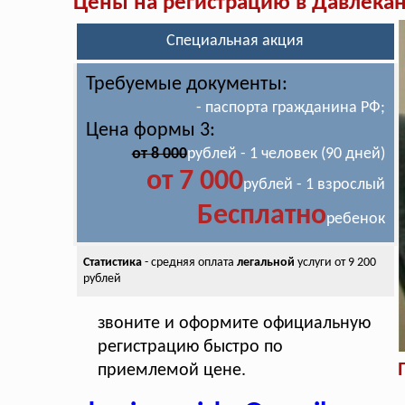
Цены на регистрацию в Давлека
Специальная акция
Требуемые документы:
- паспорта гражданина РФ;
Цена формы 3:
от 8 000
рублей - 1 человек (90 дней)
от 7 000
рублей - 1 взрослый
Бесплатно
ребенок
Статистика
- средняя оплата
легальной
услуги от 9 200
рублей
звоните и оформите официальную
регистрацию быстро по
приемлемой цене.