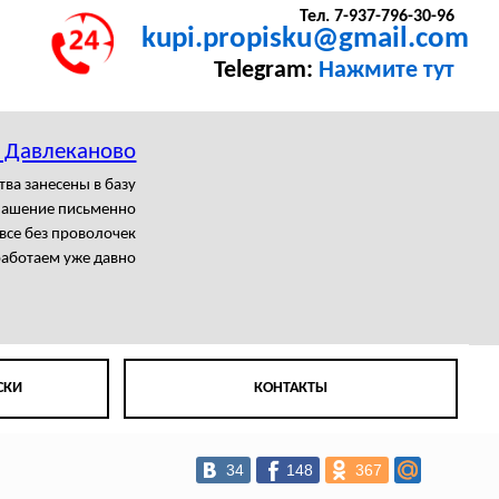
Тел. 7-937-796-30-96
kupi.propisku@gmail.com
Telegram:
Нажмите тут
в Давлеканово
тва занесены в базу
лашение письменно
все без проволочек
аботаем уже давно
СКИ
КОНТАКТЫ
34
148
367