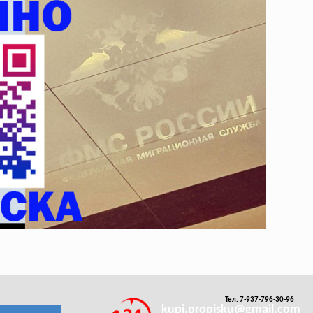
Тел. 7-937-796-30-96
kupi.propisku@gmail.com